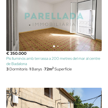
€ 350.000
Pis lluminós amb terrassa a 200 metres del mar al centre
de Badalona
2
3
Dormitoris
1
Banys
72m
Superfície