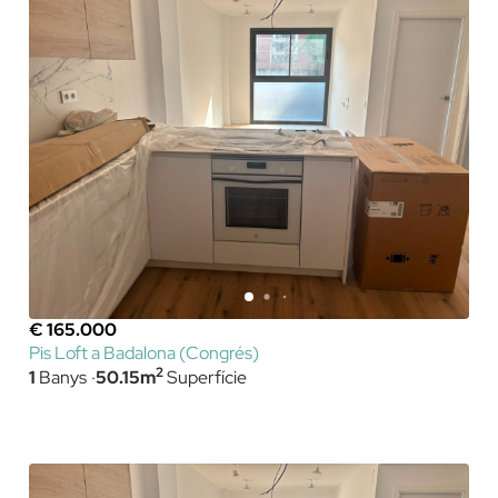
€ 165.000
Pis Loft a Badalona (Congrés)
2
1
Banys
50.15m
Superfície