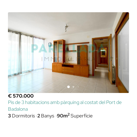
€ 570.000
Pis de 3 habitacions amb pàrquing al costat del Port de
Badalona
2
3
Dormitoris
2
Banys
90m
Superfície