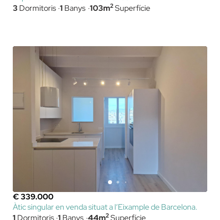
2
3
Dormitoris
1
Banys
103m
Superfície
€ 339.000
Àtic singular en venda situat a l’Eixample de Barcelona.
2
1
Dormitoris
1
Banys
44m
Superfície