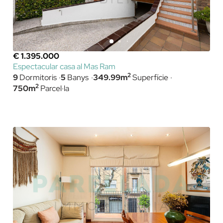
€ 1.395.000
Espectacular casa al Mas Ram
2
9
Dormitoris
5
Banys
349.99m
Superfície
2
750m
Parcel·la