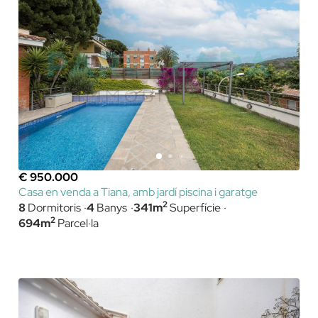
€ 950.000
Casa en venda a Tiana, amb jardí piscina i garatge
2
8
Dormitoris
4
Banys
341m
Superfície
2
694m
Parcel·la