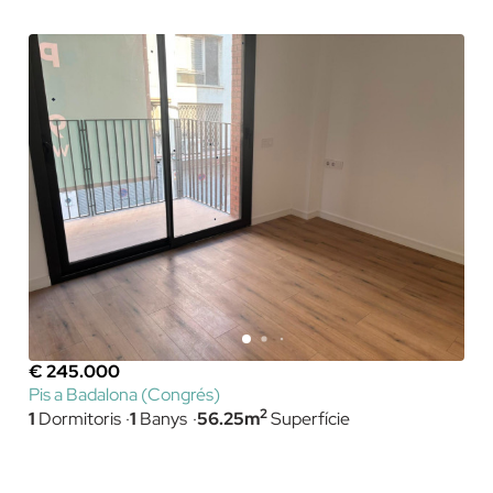
€ 245.000
Pis a Badalona (Congrés)
2
1
Dormitoris
1
Banys
56.25m
Superfície