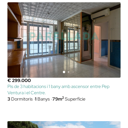
€ 299.000
Pis de 3 habitacions i 1 bany amb ascensor entre Pep
Ventura i el Centre.
2
3
Dormitoris
1
Banys
79m
Superfície