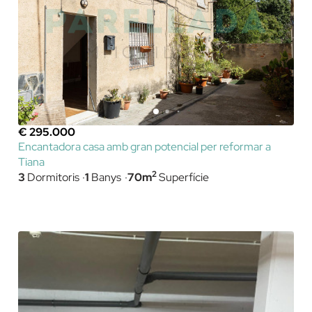
€ 295.000
Encantadora casa amb gran potencial per reformar a
Tiana
2
3
Dormitoris
1
Banys
70m
Superfície