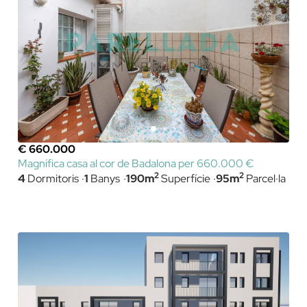
€ 660.000
Magnífica casa al cor de Badalona per 660.000 €
2
2
4
Dormitoris
1
Banys
190m
Superfície
95m
Parcel·la