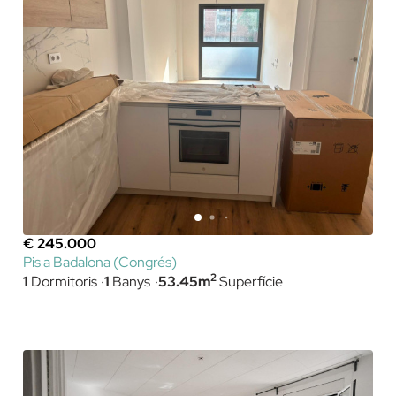
€ 245.000
Pis a Badalona (Congrés)
2
1
Dormitoris
1
Banys
53.45m
Superfície