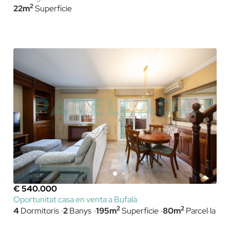
2
22m
Superfície
€ 540.000
Oportunitat casa en venta a Bufalà
2
2
4
Dormitoris
2
Banys
195m
Superfície
80m
Parcel·la