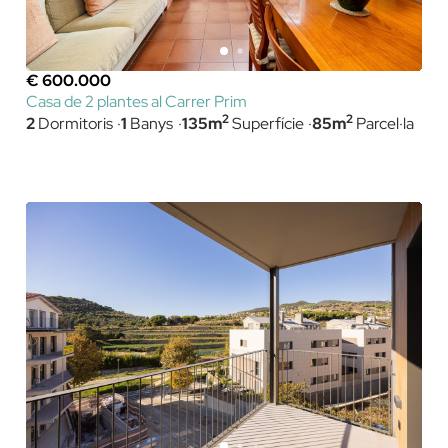
€ 600.000
Casa de 2 plantes al Carrer Prim
2
2
2
Dormitoris
1
Banys
135m
Superfície
85m
Parcel·la