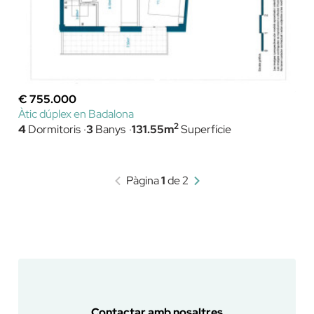
€ 755.000
Àtic dúplex en Badalona
2
4
Dormitoris
3
Banys
131.55m
Superfície
Pàgina
1
de 2
Contactar amb nosaltres