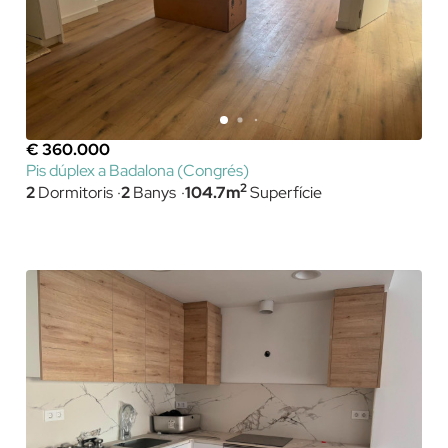
€ 360.000
Pis dúplex a Badalona (Congrés)
2
2
Dormitoris
2
Banys
104.7m
Superfície