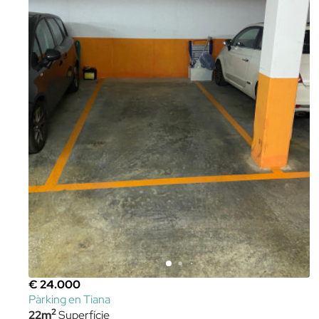
€ 24.000
Pàrking en Tiana
2
22m
Superfície