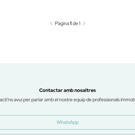
Pàgina
1
de 1
Contactar amb nosaltres
cti'ns avui per parlar amb el nostre equip de professionals immobil
WhatsApp