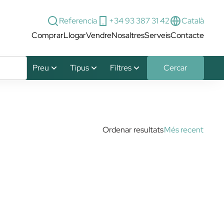
+34 93 387 31 42
Referencia
Català
Comprar
Llogar
Vendre
Nosaltres
Serveis
Contacte
Preu
Tipus
Filtres
Cercar
Ordenar resultats
Més recent