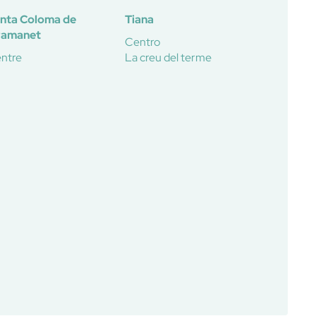
nta Coloma de
Tiana
ramanet
Centro
ntre
La creu del terme