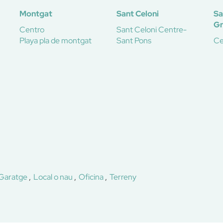
Montgat
Sant Celoni
Sa
G
Centro
Sant Celoni Centre-
Playa pla de montgat
Sant Pons
Ce
Garatge
Local o nau
Oficina
Terreny