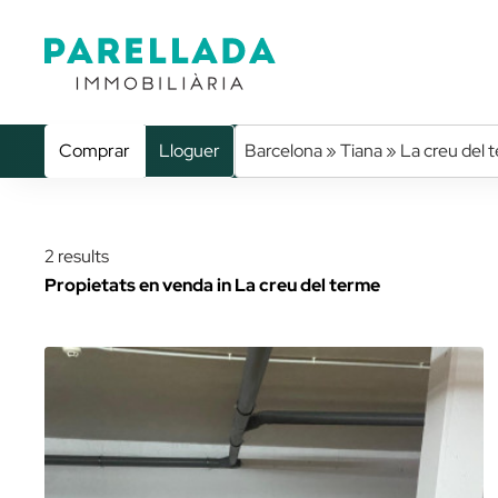
Comprar
Lloguer
Barcelona » Tiana » La creu del 
2 results
Propietats en venda in La creu del terme