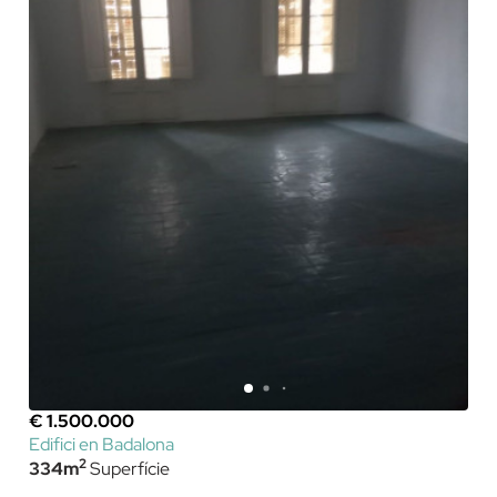
€ 1.500.000
Edifici en Badalona
2
334m
Superfície