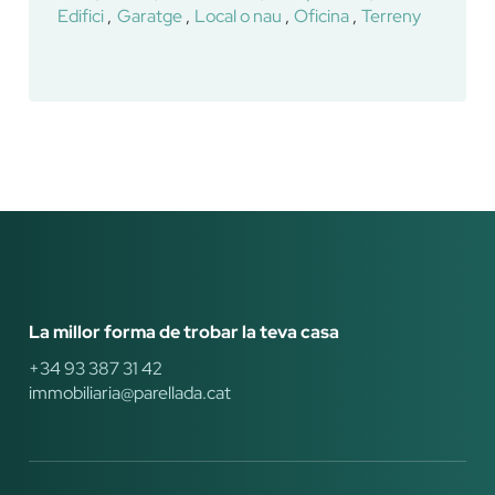
Edifici
Garatge
Local o nau
Oficina
Terreny
La millor forma de trobar la teva casa
+34 93 387 31 42
immobiliaria@parellada.cat