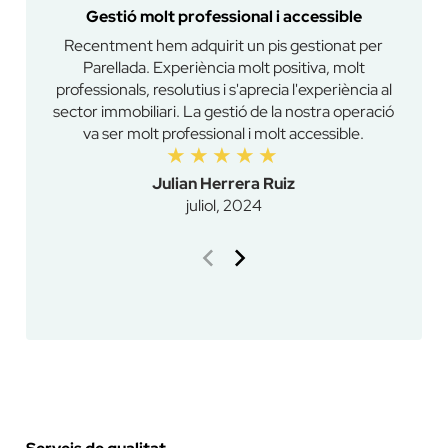
Gestió molt professional i accessible
Recentment hem adquirit un pis gestionat per
Hem tin
Parellada. Experiència molt positiva, molt
un 
professionals, resolutius i s'aprecia l'experiència al
qual
sector immobiliari. La gestió de la nostra operació
va ser molt professional i molt accessible.
Julian Herrera Ruiz
juliol, 2024