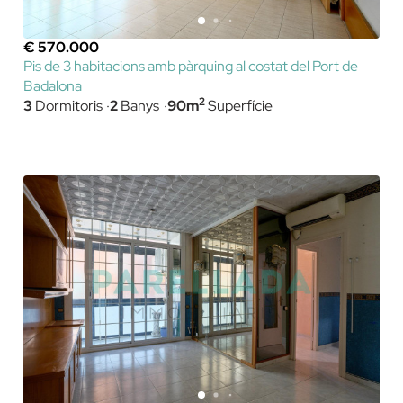
€ 570.000
Pis de 3 habitacions amb pàrquing al costat del Port de
Badalona
2
3
Dormitoris
2
Banys
90m
Superfície