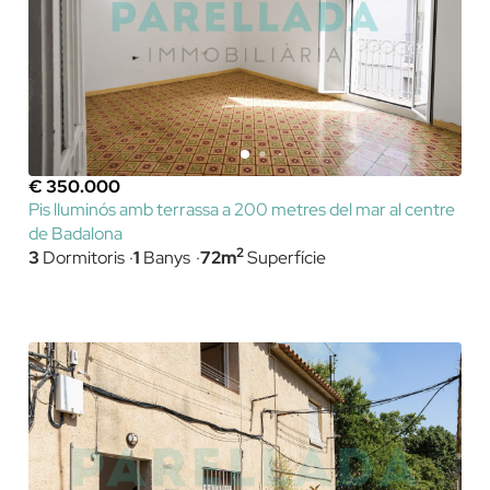
€ 350.000
Pis lluminós amb terrassa a 200 metres del mar al centre
de Badalona
2
3
Dormitoris
1
Banys
72m
Superfície