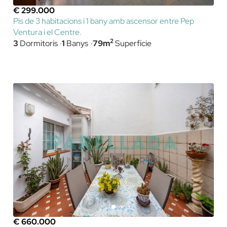
€ 299.000
Pis de 3 habitacions i 1 bany amb ascensor entre Pep
Ventura i el Centre.
2
3
Dormitoris
1
Banys
79m
Superfície
€ 660.000