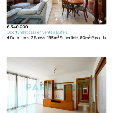
€ 540.000
Oportunitat casa en venta a Bufalà
2
2
4
Dormitoris
2
Banys
195m
Superfície
80m
Parcel·la