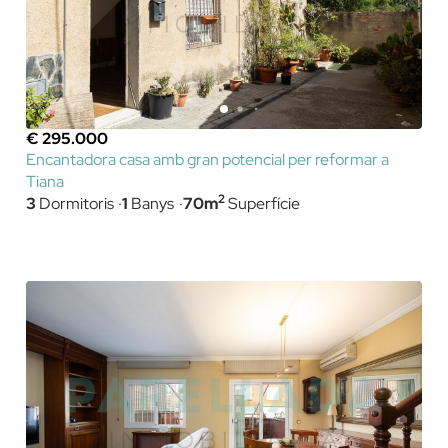
€ 295.000
Encantadora casa amb gran potencial per reformar a
Tiana
2
3
Dormitoris
1
Banys
70m
Superfície