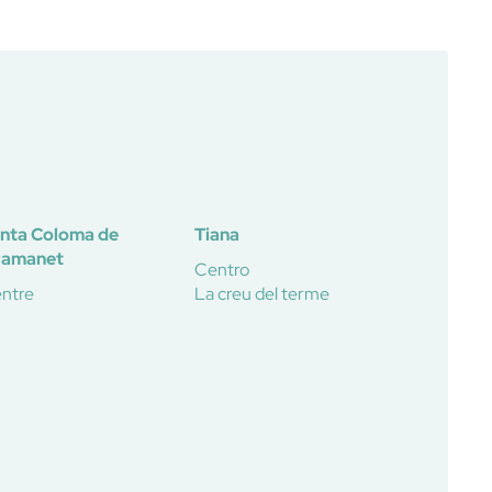
nta Coloma de
Tiana
ramanet
Centro
ntre
La creu del terme