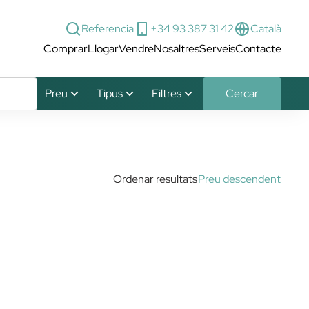
+34 93 387 31 42
Referencia
Català
Comprar
Llogar
Vendre
Nosaltres
Serveis
Contacte
Preu
Tipus
Filtres
Cercar
Ordenar resultats
Preu descendent