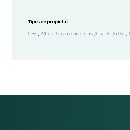
Tipus de propietat
1. Pis
Altres
Casa rústica
Casa/Chalet
Edifici