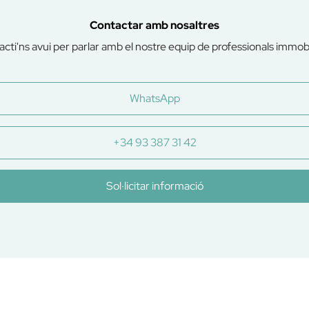
Contactar amb nosaltres
cti'ns avui per parlar amb el nostre equip de professionals immobil
WhatsApp
+34 93 387 31 42
Sol·licitar informació