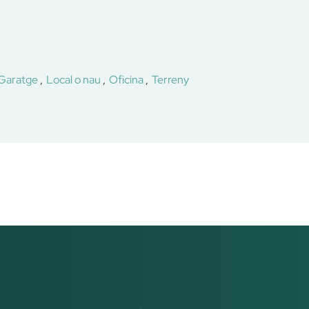
Garatge
Local o nau
Oficina
Terreny