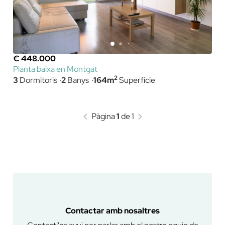
€ 448.000
Planta baixa en Montgat
2
3
Dormitoris
2
Banys
164m
Superfície
Pàgina
1
de 1
Contactar amb nosaltres